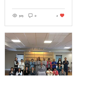
2023.7.23 二0二三年七月二
十二日和二十三日，法鼓山
亞特蘭大禪修共修中心舉辦
了禪2營，由象岡道場的住
303
0
2
持果元法師帶領兩日禪和鬆
缽禪。根據報名表上顯示的
兩日禪內容包括：禪修的基
本觀念和方法 學習放鬆身
心，去除煩惱 直至自我消
融， 自我圓滿。鬆缽禪: 藉
由敲擊鬆缽而發出的舒緩聲
音幫助我們放鬆身心。 七月
二十二日早上我有課，請
假。那天午餐時，我到食堂
去，很驚訝，怎麼那麼多族
群的人來參與這次的禪修
營？更驚訝的是，原來這次
的兩日禪是英語禪，難怪有
那麼多老美來參加。這是這
次兩日營的一大特色，全程
都是英語。第二特色是安
May 10, 2023
∙
10
min
靜，不能說話。甚至不能閱
2023/04/22-04/23 退居方
讀。演無法師在用餐時還問
大家，喜歡吃什麼？怎麼拿