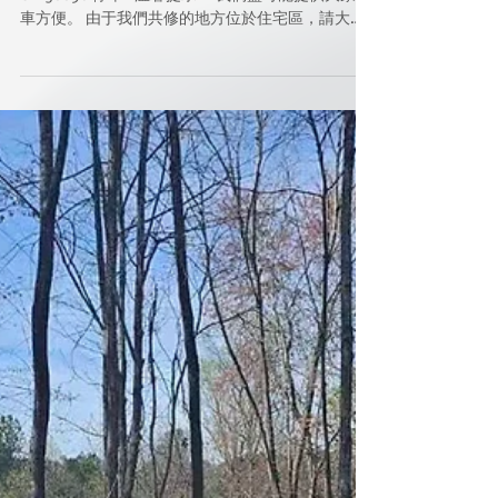
Address: 4977 Dillards Mill Way, Peachtree Corners,
GA 30096 停車--温馨提示： 我們盡可能提供大家停
車方便。 由于我們共修的地方位於住宅區，請大家
盡量停進
https://docs.google.com/forms/d/e/1FAIpQLScDJKh
TTR4ST-5ufbSsfIrl3vVsEINEHP6uDkd_L-K96-
qWHw/viewform?pli=1 車道 來 ，我們車道可以停
12部 車 左右。 如果您預計會提早離開，到达后請讓
我们知道以預做安排。 如果路邊停車，請尊重鄰居
們的方便 ，盡量 不要影響他們及郵差進出。(
☆☆GA 規定郵箱前後8呎不得停車☆☆ ) 欢迎您前来
参加我们的活动！:) Parking tips: We will try our
best to provide parking convenience for everyone.
Since our meditation place is located in a
residential ar